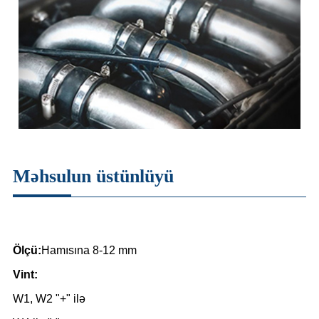
Məhsulun üstünlüyü
Ölçü:
Hamısına 8-12 mm
Vint:
W1, W2 "+" ilə