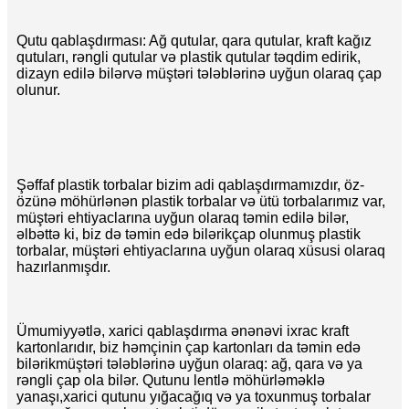
Qutu qablaşdırması: Ağ qutular, qara qutular, kraft kağız
qutuları, rəngli qutular və plastik qutular təqdim edirik,
dizayn edilə bilər
və müştəri tələblərinə uyğun olaraq çap
olunur.
Şəffaf plastik torbalar bizim adi qablaşdırmamızdır, öz-
özünə möhürlənən plastik torbalar və ütü torbalarımız var,
müştəri ehtiyaclarına uyğun olaraq təmin edilə bilər,
əlbəttə ki, biz də təmin edə bilərik
çap olunmuş plastik
torbalar, müştəri ehtiyaclarına uyğun olaraq xüsusi olaraq
hazırlanmışdır.
Ümumiyyətlə, xarici qablaşdırma ənənəvi ixrac kraft
kartonlarıdır, biz həmçinin çap kartonları da təmin edə
bilərik
müştəri tələblərinə uyğun olaraq: ağ, qara və ya
rəngli çap ola bilər. Qutunu lentlə möhürləməklə
yanaşı,
xarici qutunu yığacağıq və ya toxunmuş torbalar