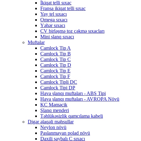
İkiqat telli sıxac
Fransa ikiqat telli sıxac
Yay tel sıxacı
Omega sıxacı
Yəhər sıxacı
CV birləşmə toz çəkmə sıxacları
Mini şlanq sıxacı
Muftalar
Camlock Tip A
Camlock Tip B
Camlock Tip C
Camlock Tip D
Camlock Tip E
Camlock Tip F
Camlock Tipli DC
Camlock Tipi DP
Hava şlanqı muftaları - ABŞ Tipi
Hava şlanqı muftaları - AVROPA Növü
KC Məməcik
Şlanq menderi
Təhlükəsizlik qamçılama kabeli
Digər əlaqəli məhsullar
Neylon növü
Paslanmayan polad növü
Daxili şaybalı C sıxacı