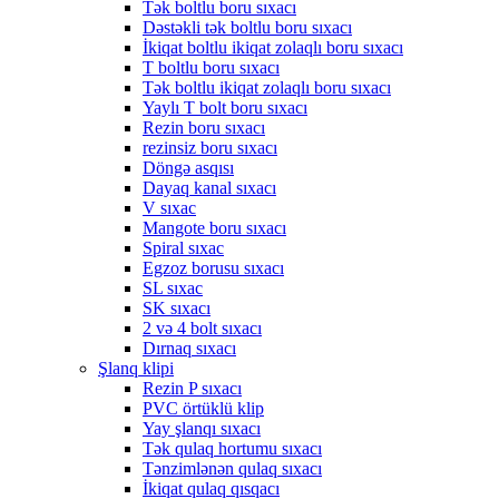
Tək boltlu boru sıxacı
Dəstəkli tək boltlu boru sıxacı
İkiqat boltlu ikiqat zolaqlı boru sıxacı
T boltlu boru sıxacı
Tək boltlu ikiqat zolaqlı boru sıxacı
Yaylı T bolt boru sıxacı
Rezin boru sıxacı
rezinsiz boru sıxacı
Döngə asqısı
Dayaq kanal sıxacı
V sıxac
Mangote boru sıxacı
Spiral sıxac
Egzoz borusu sıxacı
SL sıxac
SK sıxacı
2 və 4 bolt sıxacı
Dırnaq sıxacı
Şlanq klipi
Rezin P sıxacı
PVC örtüklü klip
Yay şlanqı sıxacı
Tək qulaq hortumu sıxacı
Tənzimlənən qulaq sıxacı
İkiqat qulaq qısqacı