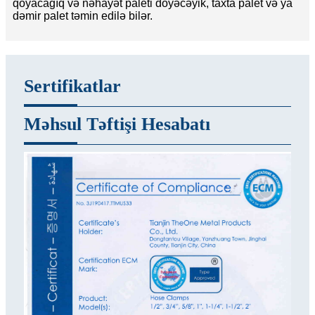
qoyacağıq və nəhayət paleti döyəcəyik, taxta palet və ya
dəmir palet təmin edilə bilər.
Sertifikatlar
Məhsul Təftişi Hesabatı