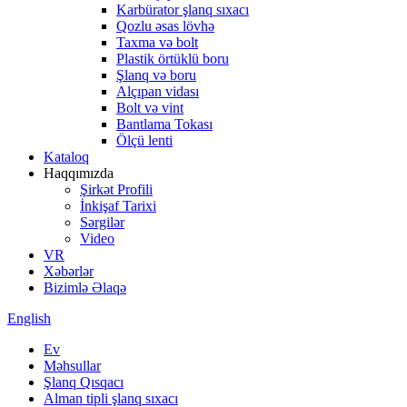
Karbürator şlanq sıxacı
Qozlu əsas lövhə
Taxma və bolt
Plastik örtüklü boru
Şlanq və boru
Alçıpan vidası
Bolt və vint
Bantlama Tokası
Ölçü lenti
Kataloq
Haqqımızda
Şirkət Profili
İnkişaf Tarixi
Sərgilər
Video
VR
Xəbərlər
Bizimlə Əlaqə
English
Ev
Məhsullar
Şlanq Qısqacı
Alman tipli şlanq sıxacı