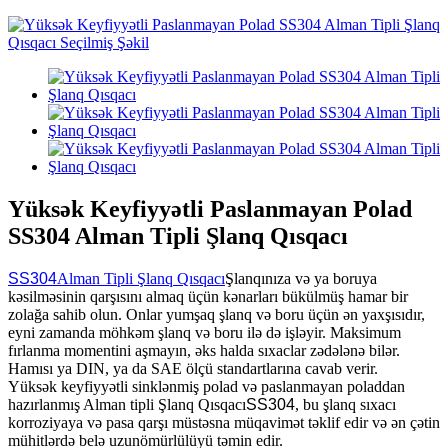
Yüksək Keyfiyyətli Paslanmayan Polad
SS304 Alman Tipli Şlanq Qısqacı
SS304
Alman Tipli Şlanq Qısqacı
Şlanqınıza və ya boruya
kəsilməsinin qarşısını almaq üçün kənarları bükülmüş hamar bir
zolağa sahib olun. Onlar yumşaq şlanq və boru üçün ən yaxşısıdır,
eyni zamanda möhkəm şlanq və boru ilə də işləyir. Maksimum
fırlanma momentini aşmayın, əks halda sıxaclar zədələnə bilər.
Hamısı ya DIN, ya da SAE ölçü standartlarına cavab verir.
Yüksək keyfiyyətli sinklənmiş polad və paslanmayan poladdan
hazırlanmış Alman tipli Şlanq Qısqacı
SS304
, bu şlanq sıxacı
korroziyaya və pasa qarşı müstəsna müqavimət təklif edir və ən çətin
mühitlərdə belə uzunömürlülüyü təmin edir.