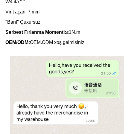
W4 ilə "-"
Vint açarı: 7 mm
"Bant" Çuxursuz
Sərbəst Fırlanma Momenti:
≤1N.m
OEM/ODM:
OEM.ODM xoş gəlmisiniz