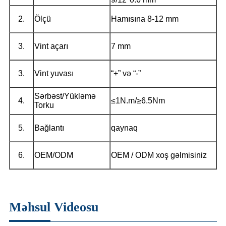
2.
Ölçü
Hamısına 8-12 mm
3.
Vint açarı
7 mm
3.
Vint yuvası
“+” və “-”
Sərbəst/Yükləmə
4.
≤1N.m/≥6.5Nm
Torku
5.
Bağlantı
qaynaq
6.
OEM/ODM
OEM / ODM xoş gəlmisiniz
Məhsul Videosu