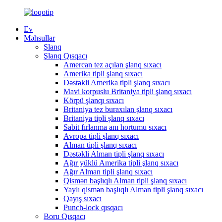
Ev
Məhsullar
Şlanq
Şlanq Qısqacı
Amercan tez açılan şlanq sıxacı
Amerika tipli şlanq sıxacı
Dəstəkli Amerika tipli şlanq sıxacı
Mavi korpuslu Britaniya tipli şlanq sıxacı
Körpü şlanqı sıxacı
Britaniya tez buraxılan şlanq sıxacı
Britaniya tipli şlanq sıxacı
Sabit fırlanma anı hortumu sıxacı
Avropa tipli şlanq sıxacı
Alman tipli şlanq sıxacı
Dəstəkli Alman tipli şlanq sıxacı
Ağır yüklü Amerika tipli şlanq sıxacı
Ağır Alman tipli şlanq sıxacı
Qismən başlıqlı Alman tipli şlanq sıxacı
Yaylı qismən başlıqlı Alman tipli şlanq sıxacı
Qayış sıxacı
Punch-lock qısqacı
Boru Qısqacı