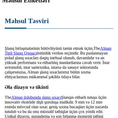
Məhsul Etiketləri
Məhsul Təsviri
Şlanq birləşmələrinin bütövlüyünü təmin etmək üçün,
The
Alman
Tipli Şlanq Qısqacı
üstünlük verilən seçimdir. Bu paslanmayan
polad şlanq sıxacları dəqiq istehsal olunub, davamlıdır və ən
yüksək performans və etibarlılıq standartlarına cavab verir. İstər
avtomobil, istər santexnika, istərsə də sənaye sektorunda
çalışırsınızsa, Alman şlanq sıxaclarımız bütün sıxma
ehtiyaclarınızı mükəmməl şəkildə ödəyə bilər.
Əla dizayn və tikinti
The
Alman üslubunda şlanq sıxacı
Şlanqın etibarlı tutuşu üçün
innovativ ekstrüde dişli quruluşa malikdir. 9 mm və 12 mm
enində mövcud olan sıxac geniş sıxma bucaqları üçün nəzərdə
tutulub və bu da onu müxtəlif tətbiqlər üçün çox yönlü edir.
Unikal dizaynı, quraşdırma və son fırlanma momenti tətbiqi