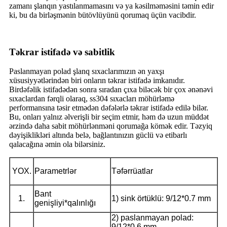
zamanı şlanqın yastılanmamasını və ya kəsilməməsini təmin edir
ki, bu da birləşmənin bütövlüyünü qorumaq üçün vacibdir.
Təkrar istifadə və sabitlik
Paslanmayan polad şlanq sıxaclarımızın ən yaxşı
xüsusiyyətlərindən biri onların təkrar istifadə imkanıdır.
Birdəfəlik istifadədən sonra sıradan çıxa biləcək bir çox ənənəvi
sıxaclardan fərqli olaraq, ss304 sıxacları möhürləmə
performansına təsir etmədən dəfələrlə təkrar istifadə edilə bilər.
Bu, onları yalnız əlverişli bir seçim etmir, həm də uzun müddət
ərzində daha sabit möhürlənməni qorumağa kömək edir. Təzyiq
dəyişiklikləri altında belə, bağlantınızın güclü və etibarlı
qalacağına əmin ola bilərsiniz.
YOX.
Parametrlər
Təfərrüatlar
Bant
1.
1) sink örtüklü: 9/12*0.7 mm
genişliyi*qalınlığı
2) paslanmayan polad:
9/12*0.6 mm