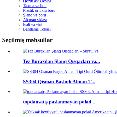
Qozlu əsas lövhə
Taxma və bolt
Plastik örtüklü boru
Şlanq və boru
Alçıpan vidası
Bolt və vint
Bantlama Tokası
Seçilmiş məhsullar
Tez Buraxılan Şlanq Qısqacları və...
SS304 Qismən Başlıqlı Alman T...
topdansatış paslanmayan polad ...