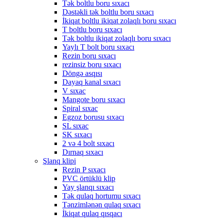
Tək boltlu boru sıxacı
Dəstəkli tək boltlu boru sıxacı
İkiqat boltlu ikiqat zolaqlı boru sıxacı
T boltlu boru sıxacı
Tək boltlu ikiqat zolaqlı boru sıxacı
Yaylı T bolt boru sıxacı
Rezin boru sıxacı
rezinsiz boru sıxacı
Döngə asqısı
Dayaq kanal sıxacı
V sıxac
Mangote boru sıxacı
Spiral sıxac
Egzoz borusu sıxacı
SL sıxac
SK sıxacı
2 və 4 bolt sıxacı
Dırnaq sıxacı
Şlanq klipi
Rezin P sıxacı
PVC örtüklü klip
Yay şlanqı sıxacı
Tək qulaq hortumu sıxacı
Tənzimlənən qulaq sıxacı
İkiqat qulaq qısqacı