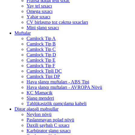
Fransa ikiqat telli sıxac
Yay tel sıxacı
Omega sıxacı
Yəhər sıxacı
CV birləşmə toz çəkmə sıxacları
Mini şlanq sıxacı
Muftalar
Camlock Tip A
Camlock Tip B
Camlock Tip C
Camlock Tip D
Camlock Tip E
Camlock Tip F
Camlock Tipli DC
Camlock Tipi DP
Hava şlanqı muftaları - ABŞ Tipi
Hava şlanqı muftaları - AVROPA Növü
KC Məməcik
Şlanq menderi
Təhlükəsizlik qamçılama kabeli
Digər əlaqəli məhsullar
Neylon növü
Paslanmayan polad növü
Daxili şaybalı C sıxacı
Karbürator şlanq sıxacı