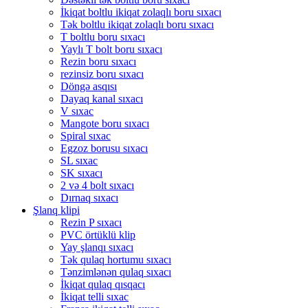
İkiqat boltlu ikiqat zolaqlı boru sıxacı
Tək boltlu ikiqat zolaqlı boru sıxacı
T boltlu boru sıxacı
Yaylı T bolt boru sıxacı
Rezin boru sıxacı
rezinsiz boru sıxacı
Döngə asqısı
Dayaq kanal sıxacı
V sıxac
Mangote boru sıxacı
Spiral sıxac
Egzoz borusu sıxacı
SL sıxac
SK sıxacı
2 və 4 bolt sıxacı
Dırnaq sıxacı
Şlanq klipi
Rezin P sıxacı
PVC örtüklü klip
Yay şlanqı sıxacı
Tək qulaq hortumu sıxacı
Tənzimlənən qulaq sıxacı
İkiqat qulaq qısqacı
İkiqat telli sıxac