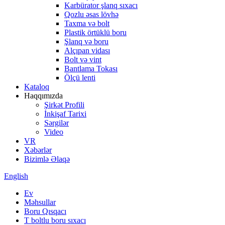
Karbürator şlanq sıxacı
Qozlu əsas lövhə
Taxma və bolt
Plastik örtüklü boru
Şlanq və boru
Alçıpan vidası
Bolt və vint
Bantlama Tokası
Ölçü lenti
Kataloq
Haqqımızda
Şirkət Profili
İnkişaf Tarixi
Sərgilər
Video
VR
Xəbərlər
Bizimlə Əlaqə
English
Ev
Məhsullar
Boru Qısqacı
T boltlu boru sıxacı