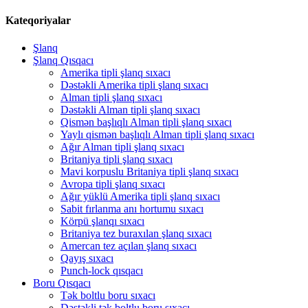
Kateqoriyalar
Şlanq
Şlanq Qısqacı
Amerika tipli şlanq sıxacı
Dəstəkli Amerika tipli şlanq sıxacı
Alman tipli şlanq sıxacı
Dəstəkli Alman tipli şlanq sıxacı
Qismən başlıqlı Alman tipli şlanq sıxacı
Yaylı qismən başlıqlı Alman tipli şlanq sıxacı
Ağır Alman tipli şlanq sıxacı
Britaniya tipli şlanq sıxacı
Mavi korpuslu Britaniya tipli şlanq sıxacı
Avropa tipli şlanq sıxacı
Ağır yüklü Amerika tipli şlanq sıxacı
Sabit fırlanma anı hortumu sıxacı
Körpü şlanqı sıxacı
Britaniya tez buraxılan şlanq sıxacı
Amercan tez açılan şlanq sıxacı
Qayış sıxacı
Punch-lock qısqacı
Boru Qısqacı
Tək boltlu boru sıxacı
Dəstəkli tək boltlu boru sıxacı