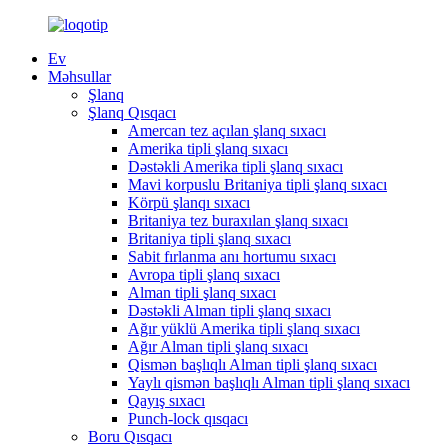
Ev
Məhsullar
Şlanq
Şlanq Qısqacı
Amercan tez açılan şlanq sıxacı
Amerika tipli şlanq sıxacı
Dəstəkli Amerika tipli şlanq sıxacı
Mavi korpuslu Britaniya tipli şlanq sıxacı
Körpü şlanqı sıxacı
Britaniya tez buraxılan şlanq sıxacı
Britaniya tipli şlanq sıxacı
Sabit fırlanma anı hortumu sıxacı
Avropa tipli şlanq sıxacı
Alman tipli şlanq sıxacı
Dəstəkli Alman tipli şlanq sıxacı
Ağır yüklü Amerika tipli şlanq sıxacı
Ağır Alman tipli şlanq sıxacı
Qismən başlıqlı Alman tipli şlanq sıxacı
Yaylı qismən başlıqlı Alman tipli şlanq sıxacı
Qayış sıxacı
Punch-lock qısqacı
Boru Qısqacı