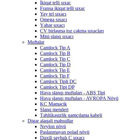
İkiqat telli sıxac
Fransa ikiqat telli sıxac
Yay tel sıxacı
Omega sıxacı
Yəhər sıxacı
CV birləşmə toz çəkmə sıxacları
Mini şlanq sıxacı
Muftalar
Camlock Tip A
Camlock Tip B
Camlock Tip C
Camlock Tip D
Camlock Tip E
Camlock Tip F
Camlock Tipli DC
Camlock Tipi DP
Hava şlanqı muftaları - ABŞ Tipi
Hava şlanqı muftaları - AVROPA Növü
KC Məməcik
Şlanq menderi
Təhlükəsizlik qamçılama kabeli
Digər əlaqəli məhsullar
Neylon növü
Paslanmayan polad növü
Daxili şaybalı C sıxacı