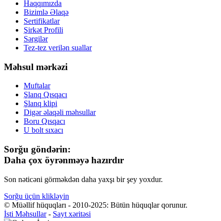
Haqqımızda
Bizimlə Əlaqə
Sertifikatlar
Şirkət Profili
Sərgilər
Tez-tez verilən suallar
Məhsul mərkəzi
Muftalar
Şlanq Qısqacı
Şlanq klipi
Digər əlaqəli məhsullar
Boru Qısqacı
U bolt sıxacı
Sorğu göndərin:
Daha çox öyrənməyə hazırdır
Son nəticəni görməkdən daha yaxşı bir şey yoxdur.
Sorğu üçün klikləyin
© Müəllif hüquqları - 2010-2025: Bütün hüquqlar qorunur.
İsti Məhsullar
-
Sayt xəritəsi