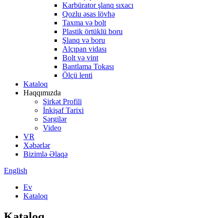
Karbürator şlanq sıxacı
Qozlu əsas lövhə
Taxma və bolt
Plastik örtüklü boru
Şlanq və boru
Alçıpan vidası
Bolt və vint
Bantlama Tokası
Ölçü lenti
Kataloq
Haqqımızda
Şirkət Profili
İnkişaf Tarixi
Sərgilər
Video
VR
Xəbərlər
Bizimlə Əlaqə
English
Ev
Kataloq
Kataloq