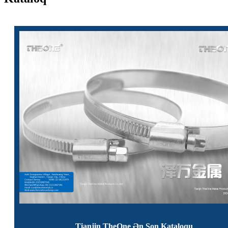
Tianjin TheOne Ən Son Kataloqu