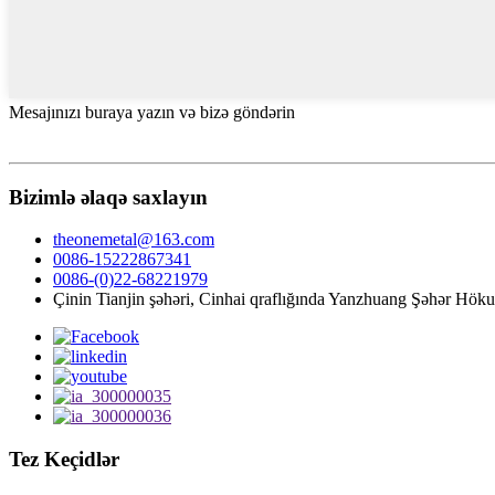
Mesajınızı buraya yazın və bizə göndərin
Bizimlə əlaqə saxlayın
theonemetal@163.com
0086-15222867341
0086-(0)22-68221979
Çinin Tianjin şəhəri, Cinhai qraflığında Yanzhuang Şəhər Hö
Tez Keçidlər