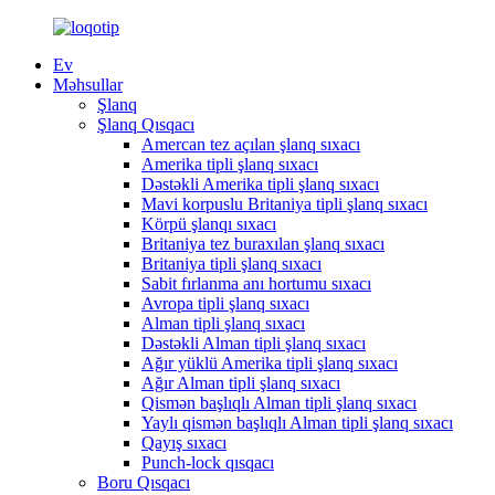
Ev
Məhsullar
Şlanq
Şlanq Qısqacı
Amercan tez açılan şlanq sıxacı
Amerika tipli şlanq sıxacı
Dəstəkli Amerika tipli şlanq sıxacı
Mavi korpuslu Britaniya tipli şlanq sıxacı
Körpü şlanqı sıxacı
Britaniya tez buraxılan şlanq sıxacı
Britaniya tipli şlanq sıxacı
Sabit fırlanma anı hortumu sıxacı
Avropa tipli şlanq sıxacı
Alman tipli şlanq sıxacı
Dəstəkli Alman tipli şlanq sıxacı
Ağır yüklü Amerika tipli şlanq sıxacı
Ağır Alman tipli şlanq sıxacı
Qismən başlıqlı Alman tipli şlanq sıxacı
Yaylı qismən başlıqlı Alman tipli şlanq sıxacı
Qayış sıxacı
Punch-lock qısqacı
Boru Qısqacı