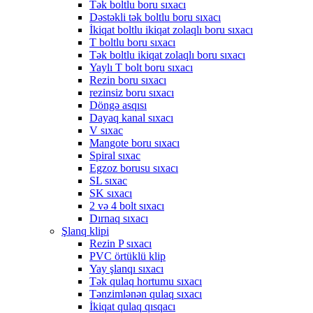
Tək boltlu boru sıxacı
Dəstəkli tək boltlu boru sıxacı
İkiqat boltlu ikiqat zolaqlı boru sıxacı
T boltlu boru sıxacı
Tək boltlu ikiqat zolaqlı boru sıxacı
Yaylı T bolt boru sıxacı
Rezin boru sıxacı
rezinsiz boru sıxacı
Döngə asqısı
Dayaq kanal sıxacı
V sıxac
Mangote boru sıxacı
Spiral sıxac
Egzoz borusu sıxacı
SL sıxac
SK sıxacı
2 və 4 bolt sıxacı
Dırnaq sıxacı
Şlanq klipi
Rezin P sıxacı
PVC örtüklü klip
Yay şlanqı sıxacı
Tək qulaq hortumu sıxacı
Tənzimlənən qulaq sıxacı
İkiqat qulaq qısqacı