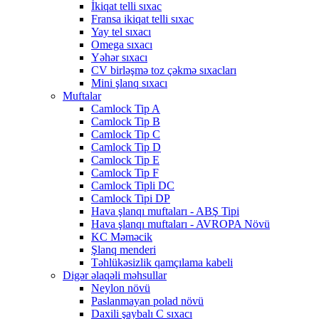
İkiqat telli sıxac
Fransa ikiqat telli sıxac
Yay tel sıxacı
Omega sıxacı
Yəhər sıxacı
CV birləşmə toz çəkmə sıxacları
Mini şlanq sıxacı
Muftalar
Camlock Tip A
Camlock Tip B
Camlock Tip C
Camlock Tip D
Camlock Tip E
Camlock Tip F
Camlock Tipli DC
Camlock Tipi DP
Hava şlanqı muftaları - ABŞ Tipi
Hava şlanqı muftaları - AVROPA Növü
KC Məməcik
Şlanq menderi
Təhlükəsizlik qamçılama kabeli
Digər əlaqəli məhsullar
Neylon növü
Paslanmayan polad növü
Daxili şaybalı C sıxacı