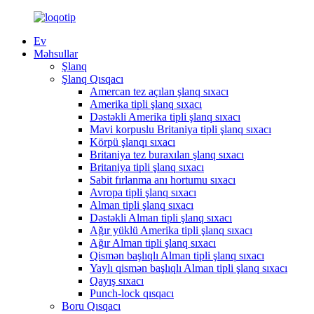
Ev
Məhsullar
Şlanq
Şlanq Qısqacı
Amercan tez açılan şlanq sıxacı
Amerika tipli şlanq sıxacı
Dəstəkli Amerika tipli şlanq sıxacı
Mavi korpuslu Britaniya tipli şlanq sıxacı
Körpü şlanqı sıxacı
Britaniya tez buraxılan şlanq sıxacı
Britaniya tipli şlanq sıxacı
Sabit fırlanma anı hortumu sıxacı
Avropa tipli şlanq sıxacı
Alman tipli şlanq sıxacı
Dəstəkli Alman tipli şlanq sıxacı
Ağır yüklü Amerika tipli şlanq sıxacı
Ağır Alman tipli şlanq sıxacı
Qismən başlıqlı Alman tipli şlanq sıxacı
Yaylı qismən başlıqlı Alman tipli şlanq sıxacı
Qayış sıxacı
Punch-lock qısqacı
Boru Qısqacı