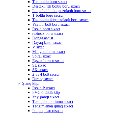
Tək boltlu boru sıxacı
Dəstəkli tək boltlu boru sıxacı
İkiqat boltlu ikiqat zolaqlı boru sıxacı
T boltlu boru sıxacı
Tək boltlu ikiqat zolaqlı boru sıxacı
Yaylı T bolt boru sıxacı
Rezin boru sıxacı
rezinsiz boru sıxacı
Döngə asqısı
Dayaq kanal sıxacı
V sıxac
Mangote boru sıxacı
Spiral sıxac
Egzoz borusu sıxacı
SL sıxac
SK sıxacı
2 və 4 bolt sıxacı
Dırnaq sıxacı
Şlanq klipi
Rezin P sıxacı
PVC örtüklü klip
Yay şlanqı sıxacı
Tək qulaq hortumu sıxacı
Tənzimlənən qulaq sıxacı
İkiqat qulaq qısqacı