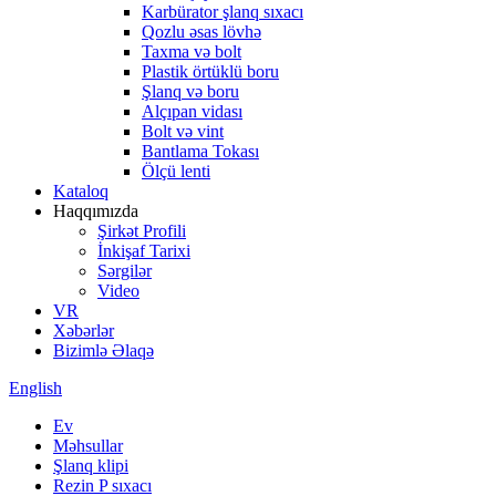
Karbürator şlanq sıxacı
Qozlu əsas lövhə
Taxma və bolt
Plastik örtüklü boru
Şlanq və boru
Alçıpan vidası
Bolt və vint
Bantlama Tokası
Ölçü lenti
Kataloq
Haqqımızda
Şirkət Profili
İnkişaf Tarixi
Sərgilər
Video
VR
Xəbərlər
Bizimlə Əlaqə
English
Ev
Məhsullar
Şlanq klipi
Rezin P sıxacı