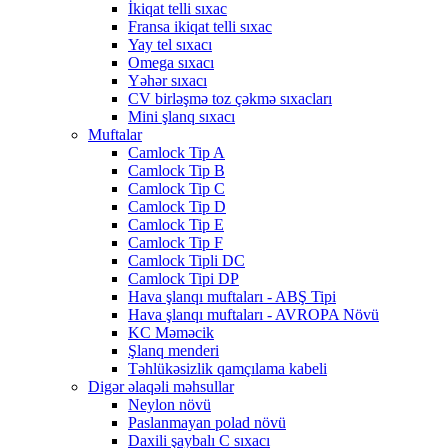
İkiqat telli sıxac
Fransa ikiqat telli sıxac
Yay tel sıxacı
Omega sıxacı
Yəhər sıxacı
CV birləşmə toz çəkmə sıxacları
Mini şlanq sıxacı
Muftalar
Camlock Tip A
Camlock Tip B
Camlock Tip C
Camlock Tip D
Camlock Tip E
Camlock Tip F
Camlock Tipli DC
Camlock Tipi DP
Hava şlanqı muftaları - ABŞ Tipi
Hava şlanqı muftaları - AVROPA Növü
KC Məməcik
Şlanq menderi
Təhlükəsizlik qamçılama kabeli
Digər əlaqəli məhsullar
Neylon növü
Paslanmayan polad növü
Daxili şaybalı C sıxacı