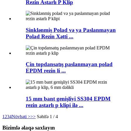
Rezin Astarlı P Klip
Sinklənmiş Polad və ya Paslanmayan
Polad Rezin Xətti ...
Çin topdansatış paslanmayan polad
EPDM rezin li ...
15 mm bant genişliyi SS304 EPDM
rezin astarlı p klipi ilə ...
1
2
3
4
Növbəti >
>>
Səhifə 1 / 4
Bizimlə əlaqə saxlayın