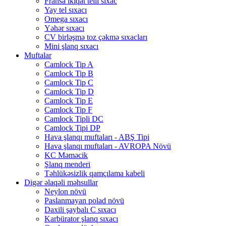
Fransa ikiqat telli sıxac
Yay tel sıxacı
Omega sıxacı
Yəhər sıxacı
CV birləşmə toz çəkmə sıxacları
Mini şlanq sıxacı
Muftalar
Camlock Tip A
Camlock Tip B
Camlock Tip C
Camlock Tip D
Camlock Tip E
Camlock Tip F
Camlock Tipli DC
Camlock Tipi DP
Hava şlanqı muftaları - ABŞ Tipi
Hava şlanqı muftaları - AVROPA Növü
KC Məməcik
Şlanq menderi
Təhlükəsizlik qamçılama kabeli
Digər əlaqəli məhsullar
Neylon növü
Paslanmayan polad növü
Daxili şaybalı C sıxacı
Karbürator şlanq sıxacı