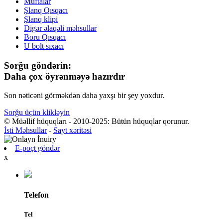
Muftalar
Şlanq Qısqacı
Şlanq klipi
Digər əlaqəli məhsullar
Boru Qısqacı
U bolt sıxacı
Sorğu göndərin:
Daha çox öyrənməyə hazırdır
Son nəticəni görməkdən daha yaxşı bir şey yoxdur.
Sorğu üçün klikləyin
© Müəllif hüquqları - 2010-2025: Bütün hüquqlar qorunur.
İsti Məhsullar
-
Sayt xəritəsi
E-poçt göndər
x
Telefon
Tel