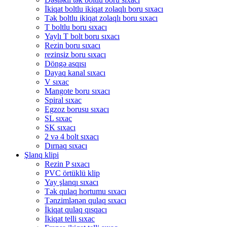
İkiqat boltlu ikiqat zolaqlı boru sıxacı
Tək boltlu ikiqat zolaqlı boru sıxacı
T boltlu boru sıxacı
Yaylı T bolt boru sıxacı
Rezin boru sıxacı
rezinsiz boru sıxacı
Döngə asqısı
Dayaq kanal sıxacı
V sıxac
Mangote boru sıxacı
Spiral sıxac
Egzoz borusu sıxacı
SL sıxac
SK sıxacı
2 və 4 bolt sıxacı
Dırnaq sıxacı
Şlanq klipi
Rezin P sıxacı
PVC örtüklü klip
Yay şlanqı sıxacı
Tək qulaq hortumu sıxacı
Tənzimlənən qulaq sıxacı
İkiqat qulaq qısqacı
İkiqat telli sıxac