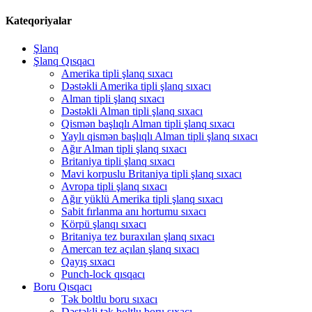
Kateqoriyalar
Şlanq
Şlanq Qısqacı
Amerika tipli şlanq sıxacı
Dəstəkli Amerika tipli şlanq sıxacı
Alman tipli şlanq sıxacı
Dəstəkli Alman tipli şlanq sıxacı
Qismən başlıqlı Alman tipli şlanq sıxacı
Yaylı qismən başlıqlı Alman tipli şlanq sıxacı
Ağır Alman tipli şlanq sıxacı
Britaniya tipli şlanq sıxacı
Mavi korpuslu Britaniya tipli şlanq sıxacı
Avropa tipli şlanq sıxacı
Ağır yüklü Amerika tipli şlanq sıxacı
Sabit fırlanma anı hortumu sıxacı
Körpü şlanqı sıxacı
Britaniya tez buraxılan şlanq sıxacı
Amercan tez açılan şlanq sıxacı
Qayış sıxacı
Punch-lock qısqacı
Boru Qısqacı
Tək boltlu boru sıxacı
Dəstəkli tək boltlu boru sıxacı