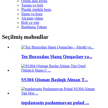
Qozlu əsas lövhə
Taxma və bolt
Plastik örtüklü boru
Şlanq və boru
Alçıpan vidası
Bolt və vint
Bantlama Tokası
Seçilmiş məhsullar
Tez Buraxılan Şlanq Qısqacları və...
SS304 Qismən Başlıqlı Alman T...
topdansatış paslanmayan polad ...