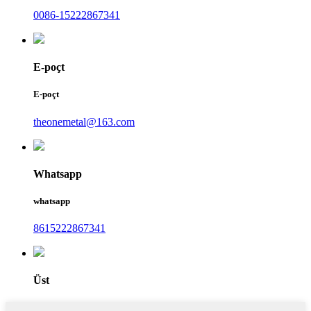
0086-15222867341
E-poçt
E-poçt
theonemetal@163.com
Whatsapp
whatsapp
8615222867341
Üst