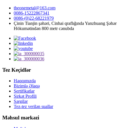
theonemetal@163.com
0086-15222867341
0086-(0)22-68221979
Çinin Tianjin şəhəri, Cinhai qraflığında Yanzhuang Şəhər
Hökumətindən 800 metr cənubda
Tez Keçidlər
Haqqımızda
Bizimlə Əlaqə
Sertifikatlar
Şirkət Profili
Sərgilər
Tez-tez verilən suallar
Məhsul mərkəzi