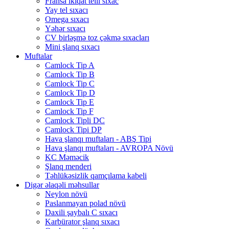
Fransa ikiqat telli sıxac
Yay tel sıxacı
Omega sıxacı
Yəhər sıxacı
CV birləşmə toz çəkmə sıxacları
Mini şlanq sıxacı
Muftalar
Camlock Tip A
Camlock Tip B
Camlock Tip C
Camlock Tip D
Camlock Tip E
Camlock Tip F
Camlock Tipli DC
Camlock Tipi DP
Hava şlanqı muftaları - ABŞ Tipi
Hava şlanqı muftaları - AVROPA Növü
KC Məməcik
Şlanq menderi
Təhlükəsizlik qamçılama kabeli
Digər əlaqəli məhsullar
Neylon növü
Paslanmayan polad növü
Daxili şaybalı C sıxacı
Karbürator şlanq sıxacı