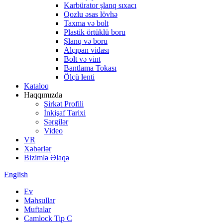
Karbürator şlanq sıxacı
Qozlu əsas lövhə
Taxma və bolt
Plastik örtüklü boru
Şlanq və boru
Alçıpan vidası
Bolt və vint
Bantlama Tokası
Ölçü lenti
Kataloq
Haqqımızda
Şirkət Profili
İnkişaf Tarixi
Sərgilər
Video
VR
Xəbərlər
Bizimlə Əlaqə
English
Ev
Məhsullar
Muftalar
Camlock Tip C