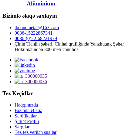
Alüminium
Bizimlə əlaqə saxlayın
theonemetal@163.com
0086-15222867341
0086-(0)22-68221979
Çinin Tianjin şəhəri, Cinhai qraflığında Yanzhuang Şəhər
Hökumətindən 800 metr cənubda
Tez Keçidlər
Haqqımızda
Bizimlə Əlaqə
Sertifikatlar
Şirkət Profili
Sərgilər
Tez-tez verilən suallar