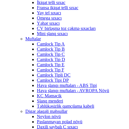
İkiqat telli sıxac
Fransa ikiqat telli sıxac
Yay tel sıxacı
Omega sıxacı
Yəhər sıxacı
CV birləşmə toz çəkmə sıxacları
Mini şlanq sıxacı
Muftalar
Camlock Tip A
Camlock Tip B
Camlock Tip C
Camlock Tip D
Camlock Tip E
Camlock Tip F
Camlock Tipli DC
Camlock Tipi DP
Hava şlanqı muftaları - ABŞ Tipi
Hava şlanqı muftaları - AVROPA Növü
KC Məməcik
Şlanq menderi
Təhlükəsizlik qamçılama kabeli
Digər əlaqəli məhsullar
Neylon növü
Paslanmayan polad növü
Daxili şaybalı C sıxacı