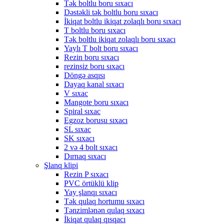
Tək boltlu boru sıxacı
Dəstəkli tək boltlu boru sıxacı
İkiqat boltlu ikiqat zolaqlı boru sıxacı
T boltlu boru sıxacı
Tək boltlu ikiqat zolaqlı boru sıxacı
Yaylı T bolt boru sıxacı
Rezin boru sıxacı
rezinsiz boru sıxacı
Döngə asqısı
Dayaq kanal sıxacı
V sıxac
Mangote boru sıxacı
Spiral sıxac
Egzoz borusu sıxacı
SL sıxac
SK sıxacı
2 və 4 bolt sıxacı
Dırnaq sıxacı
Şlanq klipi
Rezin P sıxacı
PVC örtüklü klip
Yay şlanqı sıxacı
Tək qulaq hortumu sıxacı
Tənzimlənən qulaq sıxacı
İkiqat qulaq qısqacı