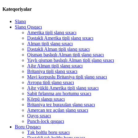
Kateqoriyalar
Şlanq
Şlanq Qısqacı
Amerika tipli şlanq sıxacı
Dəstəkli Amerika tipli şlanq sıxacı
Alman tipli şlanq sıxacı
Dəstəkli Alman tipli şlanq sıxacı
Qismən başlıqlı Alman tipli şlanq sıxacı
Yaylı qismən başlıqlı Alman tipli şlanq sıxacı
Ağır Alman tipli şlanq sıxacı
Britaniya tipli şlanq sıxacı
Mavi korpuslu Britaniya tipli şlanq sıxacı
Avropa tipli şlanq sıxacı
Ağır yüklü Amerika tipli şlanq sıxacı
Sabit fırlanma anı hortumu sıxacı
Körpü şlanqı sıxacı
Britaniya tez buraxılan şlanq sıxacı
Amercan tez açılan şlanq sıxacı
Qayış sıxacı
Punch-lock qısqacı
Boru Qısqacı
Tək boltlu boru sıxacı
Dəstəkli tək boltlu boru sıxacı