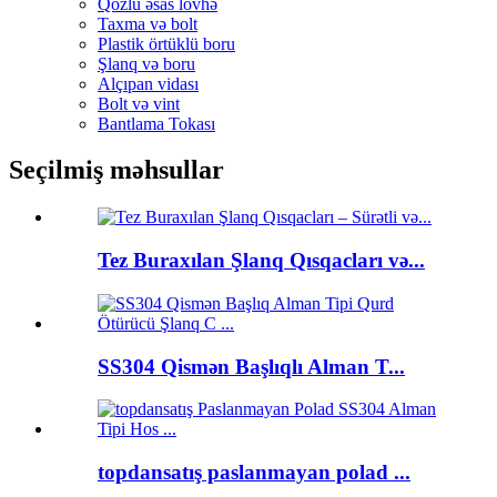
Qozlu əsas lövhə
Taxma və bolt
Plastik örtüklü boru
Şlanq və boru
Alçıpan vidası
Bolt və vint
Bantlama Tokası
Seçilmiş məhsullar
Tez Buraxılan Şlanq Qısqacları və...
SS304 Qismən Başlıqlı Alman T...
topdansatış paslanmayan polad ...