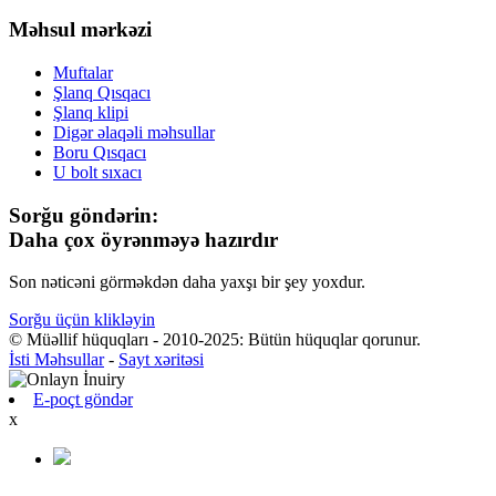
Məhsul mərkəzi
Muftalar
Şlanq Qısqacı
Şlanq klipi
Digər əlaqəli məhsullar
Boru Qısqacı
U bolt sıxacı
Sorğu göndərin:
Daha çox öyrənməyə hazırdır
Son nəticəni görməkdən daha yaxşı bir şey yoxdur.
Sorğu üçün klikləyin
© Müəllif hüquqları - 2010-2025: Bütün hüquqlar qorunur.
İsti Məhsullar
-
Sayt xəritəsi
E-poçt göndər
x