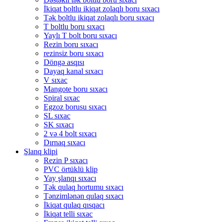
İkiqat boltlu ikiqat zolaqlı boru sıxacı
Tək boltlu ikiqat zolaqlı boru sıxacı
T boltlu boru sıxacı
Yaylı T bolt boru sıxacı
Rezin boru sıxacı
rezinsiz boru sıxacı
Döngə asqısı
Dayaq kanal sıxacı
V sıxac
Mangote boru sıxacı
Spiral sıxac
Egzoz borusu sıxacı
SL sıxac
SK sıxacı
2 və 4 bolt sıxacı
Dırnaq sıxacı
Şlanq klipi
Rezin P sıxacı
PVC örtüklü klip
Yay şlanqı sıxacı
Tək qulaq hortumu sıxacı
Tənzimlənən qulaq sıxacı
İkiqat qulaq qısqacı
İkiqat telli sıxac