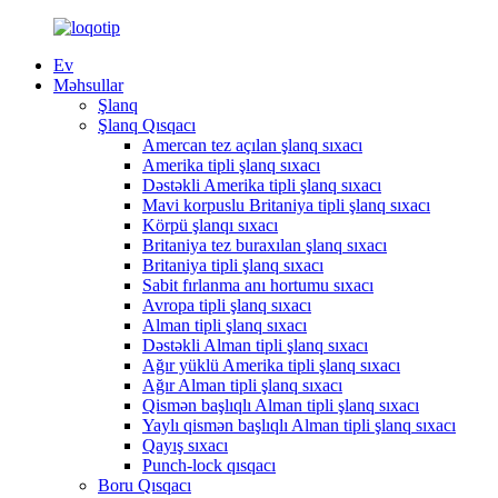
Ev
Məhsullar
Şlanq
Şlanq Qısqacı
Amercan tez açılan şlanq sıxacı
Amerika tipli şlanq sıxacı
Dəstəkli Amerika tipli şlanq sıxacı
Mavi korpuslu Britaniya tipli şlanq sıxacı
Körpü şlanqı sıxacı
Britaniya tez buraxılan şlanq sıxacı
Britaniya tipli şlanq sıxacı
Sabit fırlanma anı hortumu sıxacı
Avropa tipli şlanq sıxacı
Alman tipli şlanq sıxacı
Dəstəkli Alman tipli şlanq sıxacı
Ağır yüklü Amerika tipli şlanq sıxacı
Ağır Alman tipli şlanq sıxacı
Qismən başlıqlı Alman tipli şlanq sıxacı
Yaylı qismən başlıqlı Alman tipli şlanq sıxacı
Qayış sıxacı
Punch-lock qısqacı
Boru Qısqacı