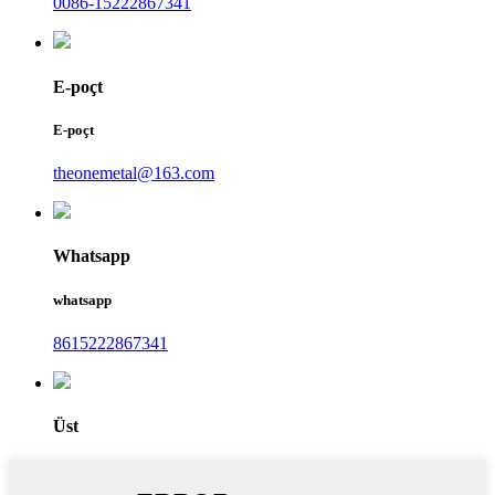
0086-15222867341
E-poçt
E-poçt
theonemetal@163.com
Whatsapp
whatsapp
8615222867341
Üst