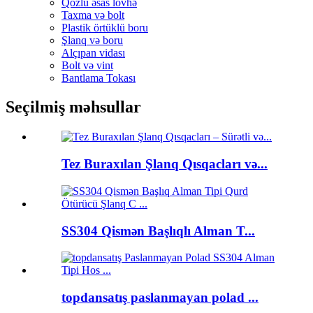
Qozlu əsas lövhə
Taxma və bolt
Plastik örtüklü boru
Şlanq və boru
Alçıpan vidası
Bolt və vint
Bantlama Tokası
Seçilmiş məhsullar
Tez Buraxılan Şlanq Qısqacları və...
SS304 Qismən Başlıqlı Alman T...
topdansatış paslanmayan polad ...