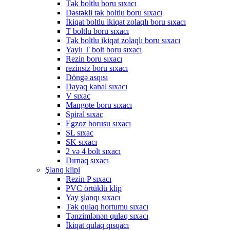
Tək boltlu boru sıxacı
Dəstəkli tək boltlu boru sıxacı
İkiqat boltlu ikiqat zolaqlı boru sıxacı
T boltlu boru sıxacı
Tək boltlu ikiqat zolaqlı boru sıxacı
Yaylı T bolt boru sıxacı
Rezin boru sıxacı
rezinsiz boru sıxacı
Döngə asqısı
Dayaq kanal sıxacı
V sıxac
Mangote boru sıxacı
Spiral sıxac
Egzoz borusu sıxacı
SL sıxac
SK sıxacı
2 və 4 bolt sıxacı
Dırnaq sıxacı
Şlanq klipi
Rezin P sıxacı
PVC örtüklü klip
Yay şlanqı sıxacı
Tək qulaq hortumu sıxacı
Tənzimlənən qulaq sıxacı
İkiqat qulaq qısqacı