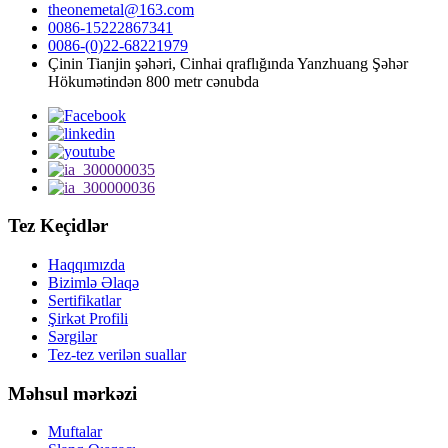
theonemetal@163.com
0086-15222867341
0086-(0)22-68221979
Çinin Tianjin şəhəri, Cinhai qraflığında Yanzhuang Şəhər
Hökumətindən 800 metr cənubda
Tez Keçidlər
Haqqımızda
Bizimlə Əlaqə
Sertifikatlar
Şirkət Profili
Sərgilər
Tez-tez verilən suallar
Məhsul mərkəzi
Muftalar