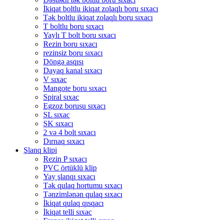
İkiqat boltlu ikiqat zolaqlı boru sıxacı
Tək boltlu ikiqat zolaqlı boru sıxacı
T boltlu boru sıxacı
Yaylı T bolt boru sıxacı
Rezin boru sıxacı
rezinsiz boru sıxacı
Döngə asqısı
Dayaq kanal sıxacı
V sıxac
Mangote boru sıxacı
Spiral sıxac
Egzoz borusu sıxacı
SL sıxac
SK sıxacı
2 və 4 bolt sıxacı
Dırnaq sıxacı
Şlanq klipi
Rezin P sıxacı
PVC örtüklü klip
Yay şlanqı sıxacı
Tək qulaq hortumu sıxacı
Tənzimlənən qulaq sıxacı
İkiqat qulaq qısqacı
İkiqat telli sıxac