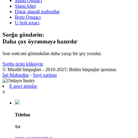
Şlanq Qısqacı
Şlanq klipi
Digər əlaqəli məhsullar
Boru Qısqacı
U bolt sıxacı
Sorğu göndərin:
Daha çox öyrənməyə hazırdır
Son nəticəni görməkdən daha yaxşı bir şey yoxdur.
Sorğu üçün klikləyin
© Müəllif hüquqları - 2010-2025: Bütün hüquqlar qorunur.
İsti Məhsullar
-
Sayt xəritəsi
E-poçt göndər
x
Telefon
Tel