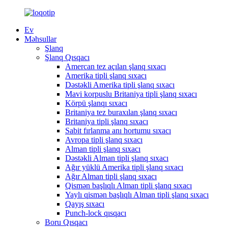
Ev
Məhsullar
Şlanq
Şlanq Qısqacı
Amercan tez açılan şlanq sıxacı
Amerika tipli şlanq sıxacı
Dəstəkli Amerika tipli şlanq sıxacı
Mavi korpuslu Britaniya tipli şlanq sıxacı
Körpü şlanqı sıxacı
Britaniya tez buraxılan şlanq sıxacı
Britaniya tipli şlanq sıxacı
Sabit fırlanma anı hortumu sıxacı
Avropa tipli şlanq sıxacı
Alman tipli şlanq sıxacı
Dəstəkli Alman tipli şlanq sıxacı
Ağır yüklü Amerika tipli şlanq sıxacı
Ağır Alman tipli şlanq sıxacı
Qismən başlıqlı Alman tipli şlanq sıxacı
Yaylı qismən başlıqlı Alman tipli şlanq sıxacı
Qayış sıxacı
Punch-lock qısqacı
Boru Qısqacı