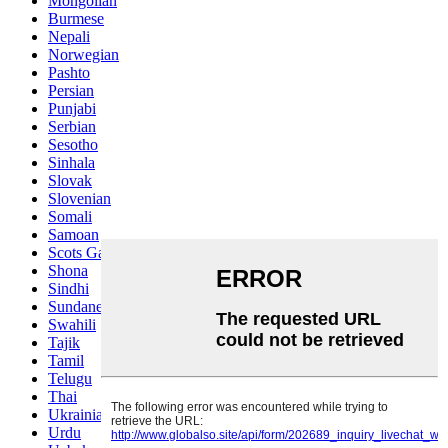
Mongolian
Burmese
Nepali
Norwegian
Pashto
Persian
Punjabi
Serbian
Sesotho
Sinhala
Slovak
Slovenian
Somali
Samoan
Scots Gaelic
Shona
Sindhi
Sundanese
Swahili
Tajik
Tamil
Telugu
Thai
Ukrainian
Urdu