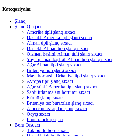
Kateqoriyalar
Şlanq
Şlanq Qısqacı
Amerika tipli şlanq sıxacı
Dəstəkli Amerika tipli şlanq sıxacı
Alman tipli şlanq sıxacı
Dəstəkli Alman tipli şlanq sıxacı
Qismən başlıqlı Alman tipli şlanq sıxacı
Yaylı qismən başlıqlı Alman tipli şlanq sıxacı
Ağır Alman tipli şlanq sıxacı
Britaniya tipli şlanq sıxacı
Mavi korpuslu Britaniya tipli şlanq sıxacı
Avropa tipli şlanq sıxacı
Ağır yüklü Amerika tipli şlanq sıxacı
Sabit fırlanma anı hortumu sıxacı
Körpü şlanqı sıxacı
Britaniya tez buraxılan şlanq sıxacı
Amercan tez açılan şlanq sıxacı
Qayış sıxacı
Punch-lock qısqacı
Boru Qısqacı
Tək boltlu boru sıxacı
Dəstəkli tək boltlu boru sıxacı