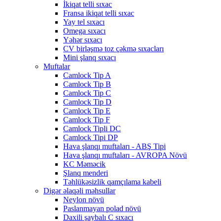
İkiqat telli sıxac
Fransa ikiqat telli sıxac
Yay tel sıxacı
Omega sıxacı
Yəhər sıxacı
CV birləşmə toz çəkmə sıxacları
Mini şlanq sıxacı
Muftalar
Camlock Tip A
Camlock Tip B
Camlock Tip C
Camlock Tip D
Camlock Tip E
Camlock Tip F
Camlock Tipli DC
Camlock Tipi DP
Hava şlanqı muftaları - ABŞ Tipi
Hava şlanqı muftaları - AVROPA Növü
KC Məməcik
Şlanq menderi
Təhlükəsizlik qamçılama kabeli
Digər əlaqəli məhsullar
Neylon növü
Paslanmayan polad növü
Daxili şaybalı C sıxacı