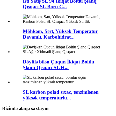
İsti Satış SL 94 İkiqat Boltlu Şlanq
Qısqacı SL Boru C...
Möhkəm, Sərt, Yüksək Temperatur
Davamlı, Karbohidrat...
Döyülə bilən Çuqun İkiqat Boltlu
Şlanq Qısqacı SL H...
SL karbon polad sıxac, tənzimlənən
yüksək temperaturlu...
Bizimlə əlaqə saxlayın