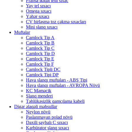
Fransa ikiqat telli sıxac
Yay tel sıxacı
Omega sıxacı
Yəhər sıxacı
CV birləşmə toz çəkmə sıxacları
Mini şlanq sıxacı
Muftalar
Camlock Tip A
Camlock Tip B
Camlock Tip C
Camlock Tip D
Camlock Tip E
Camlock Tip F
Camlock Tipli DC
Camlock Tipi DP
Hava şlanqı muftaları - ABŞ Tipi
Hava şlanqı muftaları - AVROPA Növü
KC Məməcik
Şlanq menderi
Təhlükəsizlik qamçılama kabeli
Digər əlaqəli məhsullar
Neylon növü
Paslanmayan polad növü
Daxili şaybalı C sıxacı
Karbürator şlanq sıxacı