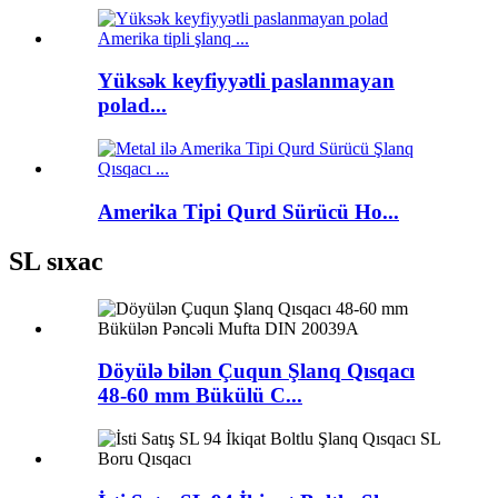
Yüksək keyfiyyətli paslanmayan
polad...
Amerika Tipi Qurd Sürücü Ho...
SL sıxac
Döyülə bilən Çuqun Şlanq Qısqacı
48-60 mm Bükülü C...