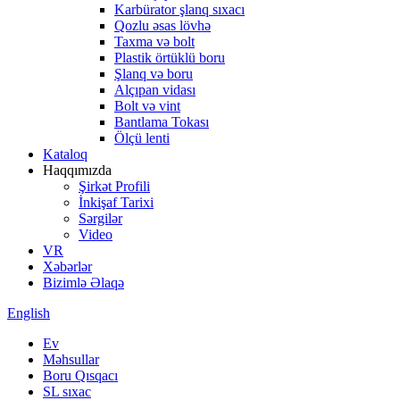
Karbürator şlanq sıxacı
Qozlu əsas lövhə
Taxma və bolt
Plastik örtüklü boru
Şlanq və boru
Alçıpan vidası
Bolt və vint
Bantlama Tokası
Ölçü lenti
Kataloq
Haqqımızda
Şirkət Profili
İnkişaf Tarixi
Sərgilər
Video
VR
Xəbərlər
Bizimlə Əlaqə
English
Ev
Məhsullar
Boru Qısqacı
SL sıxac