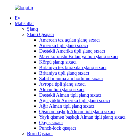
Ev
Məhsullar
Şlanq
Şlanq Qısqacı
Amercan tez açılan şlanq sıxacı
Amerika tipli şlanq sıxacı
Dəstəkli Amerika tipli şlanq sıxacı
Mavi korpuslu Britaniya tipli şlanq sıxacı
Körpü şlanqı sıxacı
Britaniya tez buraxılan şlanq sıxacı
Britaniya tipli şlanq sıxacı
Sabit fırlanma anı hortumu sıxacı
Avropa tipli şlanq sıxacı
Alman tipli şlanq sıxacı
Dəstəkli Alman tipli şlanq sıxacı
Ağır yüklü Amerika tipli şlanq sıxacı
Ağır Alman tipli şlanq sıxacı
Qismən başlıqlı Alman tipli şlanq sıxacı
Yaylı qismən başlıqlı Alman tipli şlanq sıxacı
Qayış sıxacı
Punch-lock qısqacı
Boru Qısqacı