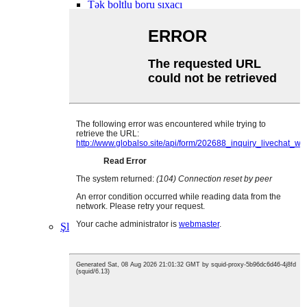
Tək boltlu boru sıxacı
Dəstəkli tək boltlu boru sıxacı
İkiqat boltlu ikiqat zolaqlı boru sıxacı
T boltlu boru sıxacı
Tək boltlu ikiqat zolaqlı boru sıxacı
Yaylı T bolt boru sıxacı
Rezin boru sıxacı
rezinsiz boru sıxacı
Döngə asqısı
Dayaq kanal sıxacı
V sıxac
Mangote boru sıxacı
Spiral sıxac
Egzoz borusu sıxacı
SL sıxac
SK sıxacı
2 və 4 bolt sıxacı
Dırnaq sıxacı
Şlanq klipi
Rezin P sıxacı
PVC örtüklü klip
Yay şlanqı sıxacı
Tək qulaq hortumu sıxacı
Tənzimlənən qulaq sıxacı
İkiqat qulaq qısqacı