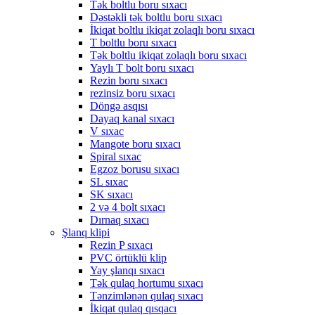
Tək boltlu boru sıxacı
Dəstəkli tək boltlu boru sıxacı
İkiqat boltlu ikiqat zolaqlı boru sıxacı
T boltlu boru sıxacı
Tək boltlu ikiqat zolaqlı boru sıxacı
Yaylı T bolt boru sıxacı
Rezin boru sıxacı
rezinsiz boru sıxacı
Döngə asqısı
Dayaq kanal sıxacı
V sıxac
Mangote boru sıxacı
Spiral sıxac
Egzoz borusu sıxacı
SL sıxac
SK sıxacı
2 və 4 bolt sıxacı
Dırnaq sıxacı
Şlanq klipi
Rezin P sıxacı
PVC örtüklü klip
Yay şlanqı sıxacı
Tək qulaq hortumu sıxacı
Tənzimlənən qulaq sıxacı
İkiqat qulaq qısqacı