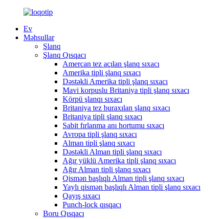
Ev
Məhsullar
Şlanq
Şlanq Qısqacı
Amercan tez açılan şlanq sıxacı
Amerika tipli şlanq sıxacı
Dəstəkli Amerika tipli şlanq sıxacı
Mavi korpuslu Britaniya tipli şlanq sıxacı
Körpü şlanqı sıxacı
Britaniya tez buraxılan şlanq sıxacı
Britaniya tipli şlanq sıxacı
Sabit fırlanma anı hortumu sıxacı
Avropa tipli şlanq sıxacı
Alman tipli şlanq sıxacı
Dəstəkli Alman tipli şlanq sıxacı
Ağır yüklü Amerika tipli şlanq sıxacı
Ağır Alman tipli şlanq sıxacı
Qismən başlıqlı Alman tipli şlanq sıxacı
Yaylı qismən başlıqlı Alman tipli şlanq sıxacı
Qayış sıxacı
Punch-lock qısqacı
Boru Qısqacı