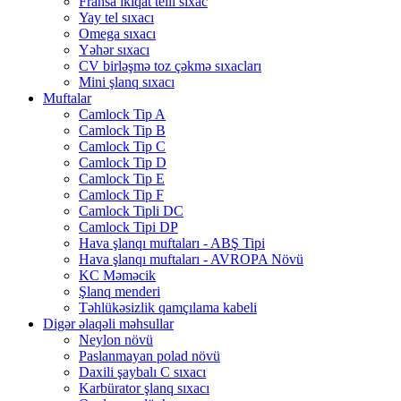
Fransa ikiqat telli sıxac
Yay tel sıxacı
Omega sıxacı
Yəhər sıxacı
CV birləşmə toz çəkmə sıxacları
Mini şlanq sıxacı
Muftalar
Camlock Tip A
Camlock Tip B
Camlock Tip C
Camlock Tip D
Camlock Tip E
Camlock Tip F
Camlock Tipli DC
Camlock Tipi DP
Hava şlanqı muftaları - ABŞ Tipi
Hava şlanqı muftaları - AVROPA Növü
KC Məməcik
Şlanq menderi
Təhlükəsizlik qamçılama kabeli
Digər əlaqəli məhsullar
Neylon növü
Paslanmayan polad növü
Daxili şaybalı C sıxacı
Karbürator şlanq sıxacı