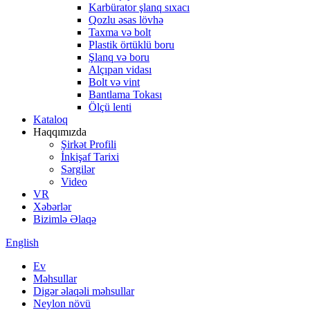
Karbürator şlanq sıxacı
Qozlu əsas lövhə
Taxma və bolt
Plastik örtüklü boru
Şlanq və boru
Alçıpan vidası
Bolt və vint
Bantlama Tokası
Ölçü lenti
Kataloq
Haqqımızda
Şirkət Profili
İnkişaf Tarixi
Sərgilər
Video
VR
Xəbərlər
Bizimlə Əlaqə
English
Ev
Məhsullar
Digər əlaqəli məhsullar
Neylon növü