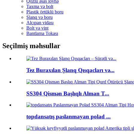
Qozlu əsas lövhə
Taxma və bolt
Plastik örtüklü boru
Şlanq və boru
Alçıpan vidası
Bolt və vint
Bantlama Tokası
Seçilmiş məhsullar
Tez Buraxılan Şlanq Qısqacları və...
SS304 Qismən Başlıqlı Alman T...
topdansatış paslanmayan polad ...