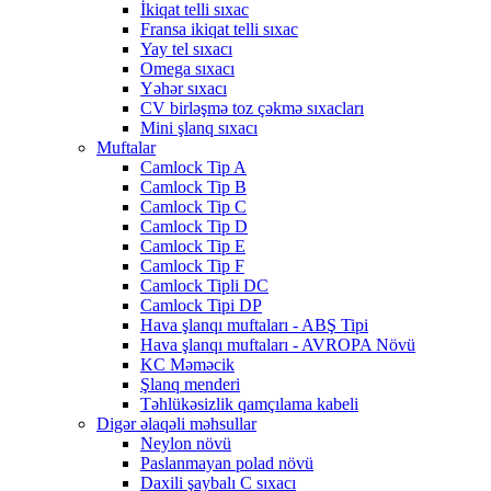
İkiqat telli sıxac
Fransa ikiqat telli sıxac
Yay tel sıxacı
Omega sıxacı
Yəhər sıxacı
CV birləşmə toz çəkmə sıxacları
Mini şlanq sıxacı
Muftalar
Camlock Tip A
Camlock Tip B
Camlock Tip C
Camlock Tip D
Camlock Tip E
Camlock Tip F
Camlock Tipli DC
Camlock Tipi DP
Hava şlanqı muftaları - ABŞ Tipi
Hava şlanqı muftaları - AVROPA Növü
KC Məməcik
Şlanq menderi
Təhlükəsizlik qamçılama kabeli
Digər əlaqəli məhsullar
Neylon növü
Paslanmayan polad növü
Daxili şaybalı C sıxacı