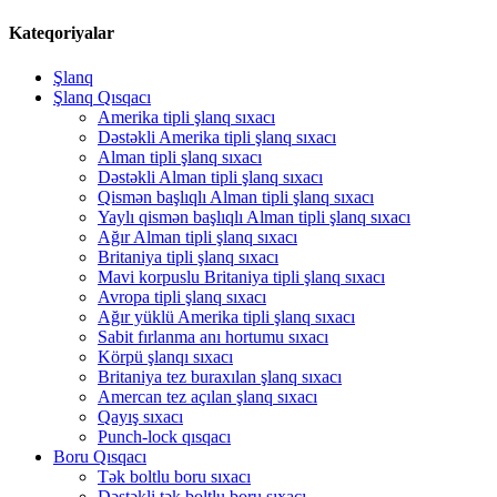
Kateqoriyalar
Şlanq
Şlanq Qısqacı
Amerika tipli şlanq sıxacı
Dəstəkli Amerika tipli şlanq sıxacı
Alman tipli şlanq sıxacı
Dəstəkli Alman tipli şlanq sıxacı
Qismən başlıqlı Alman tipli şlanq sıxacı
Yaylı qismən başlıqlı Alman tipli şlanq sıxacı
Ağır Alman tipli şlanq sıxacı
Britaniya tipli şlanq sıxacı
Mavi korpuslu Britaniya tipli şlanq sıxacı
Avropa tipli şlanq sıxacı
Ağır yüklü Amerika tipli şlanq sıxacı
Sabit fırlanma anı hortumu sıxacı
Körpü şlanqı sıxacı
Britaniya tez buraxılan şlanq sıxacı
Amercan tez açılan şlanq sıxacı
Qayış sıxacı
Punch-lock qısqacı
Boru Qısqacı
Tək boltlu boru sıxacı
Dəstəkli tək boltlu boru sıxacı