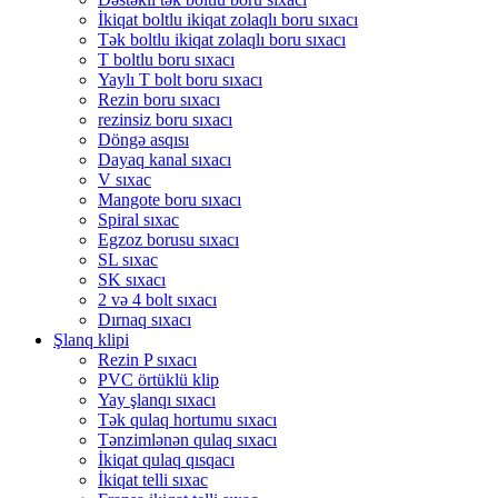
İkiqat boltlu ikiqat zolaqlı boru sıxacı
Tək boltlu ikiqat zolaqlı boru sıxacı
T boltlu boru sıxacı
Yaylı T bolt boru sıxacı
Rezin boru sıxacı
rezinsiz boru sıxacı
Döngə asqısı
Dayaq kanal sıxacı
V sıxac
Mangote boru sıxacı
Spiral sıxac
Egzoz borusu sıxacı
SL sıxac
SK sıxacı
2 və 4 bolt sıxacı
Dırnaq sıxacı
Şlanq klipi
Rezin P sıxacı
PVC örtüklü klip
Yay şlanqı sıxacı
Tək qulaq hortumu sıxacı
Tənzimlənən qulaq sıxacı
İkiqat qulaq qısqacı
İkiqat telli sıxac