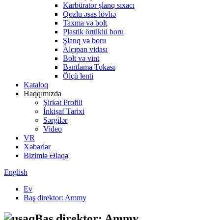
Karbürator şlanq sıxacı
Qozlu əsas lövhə
Taxma və bolt
Plastik örtüklü boru
Şlanq və boru
Alçıpan vidası
Bolt və vint
Bantlama Tokası
Ölçü lenti
Kataloq
Haqqımızda
Şirkət Profili
İnkişaf Tarixi
Sərgilər
Video
VR
Xəbərlər
Bizimlə Əlaqə
English
Ev
Baş direktor: Ammy
Baş direktor: Ammy