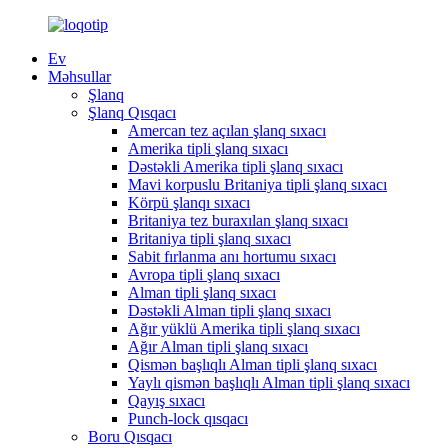
Ev
Məhsullar
Şlanq
Şlanq Qısqacı
Amercan tez açılan şlanq sıxacı
Amerika tipli şlanq sıxacı
Dəstəkli Amerika tipli şlanq sıxacı
Mavi korpuslu Britaniya tipli şlanq sıxacı
Körpü şlanqı sıxacı
Britaniya tez buraxılan şlanq sıxacı
Britaniya tipli şlanq sıxacı
Sabit fırlanma anı hortumu sıxacı
Avropa tipli şlanq sıxacı
Alman tipli şlanq sıxacı
Dəstəkli Alman tipli şlanq sıxacı
Ağır yüklü Amerika tipli şlanq sıxacı
Ağır Alman tipli şlanq sıxacı
Qismən başlıqlı Alman tipli şlanq sıxacı
Yaylı qismən başlıqlı Alman tipli şlanq sıxacı
Qayış sıxacı
Punch-lock qısqacı
Boru Qısqacı