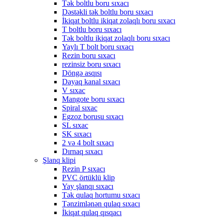
Tək boltlu boru sıxacı
Dəstəkli tək boltlu boru sıxacı
İkiqat boltlu ikiqat zolaqlı boru sıxacı
T boltlu boru sıxacı
Tək boltlu ikiqat zolaqlı boru sıxacı
Yaylı T bolt boru sıxacı
Rezin boru sıxacı
rezinsiz boru sıxacı
Döngə asqısı
Dayaq kanal sıxacı
V sıxac
Mangote boru sıxacı
Spiral sıxac
Egzoz borusu sıxacı
SL sıxac
SK sıxacı
2 və 4 bolt sıxacı
Dırnaq sıxacı
Şlanq klipi
Rezin P sıxacı
PVC örtüklü klip
Yay şlanqı sıxacı
Tək qulaq hortumu sıxacı
Tənzimlənən qulaq sıxacı
İkiqat qulaq qısqacı