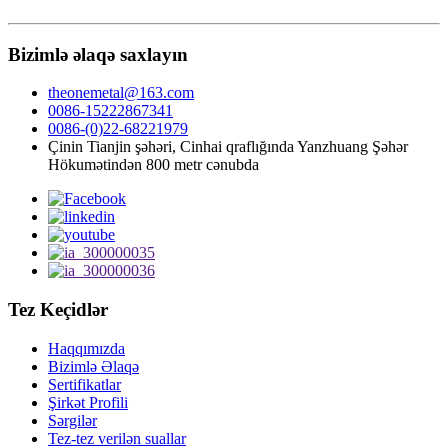
Bizimlə əlaqə saxlayın
theonemetal@163.com
0086-15222867341
0086-(0)22-68221979
Çinin Tianjin şəhəri, Cinhai qraflığında Yanzhuang Şəhər
Hökumətindən 800 metr cənubda
Tez Keçidlər
Haqqımızda
Bizimlə Əlaqə
Sertifikatlar
Şirkət Profili
Sərgilər
Tez-tez verilən suallar