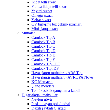
İkiqat telli sıxac
Fransa ikiqat telli sıxac
Yay tel sıxacı
Omega sıxacı
Yəhər sıxacı
CV birləşmə toz çəkmə sıxacları
Mini şlanq sıxacı
Muftalar
Camlock Tip A
Camlock Tip B
Camlock Tip C
Camlock Tip D
Camlock Tip E
Camlock Tip F
Camlock Tipli DC
Camlock Tipi DP
Hava şlanqı muftaları - ABŞ Tipi
Hava şlanqı muftaları - AVROPA Növü
KC Məməcik
Şlanq menderi
Təhlükəsizlik qamçılama kabeli
Digər əlaqəli məhsullar
Neylon növü
Paslanmayan polad növü
Daxili şaybalı C sıxacı