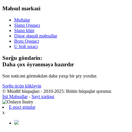
Məhsul mərkəzi
Muftalar
Şlanq Qısqacı
Şlanq klipi
Digər əlaqəli məhsullar
Boru Qısqacı
U bolt sıxacı
Sorğu göndərin:
Daha çox öyrənməyə hazırdır
Son nəticəni görməkdən daha yaxşı bir şey yoxdur.
Sorğu üçün klikləyin
© Müəllif hüquqları - 2010-2025: Bütün hüquqlar qorunur.
İsti Məhsullar
-
Sayt xəritəsi
E-poçt göndər
x