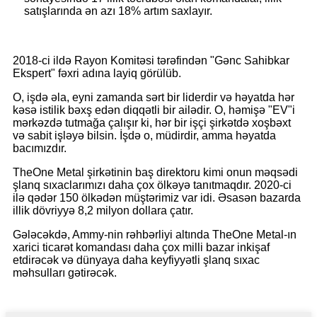
satışlarında ən azı 18% artım saxlayır.
2018-ci ildə Rayon Komitəsi tərəfindən "Gənc Sahibkar
Ekspert" fəxri adına layiq görülüb.
O, işdə əla, eyni zamanda sərt bir liderdir və həyatda hər
kəsə istilik bəxş edən diqqətli bir ailədir. O, həmişə "EV"i
mərkəzdə tutmağa çalışır ki, hər bir işçi şirkətdə xoşbəxt
və sabit işləyə bilsin. İşdə o, müdirdir, amma həyatda
bacımızdır.
TheOne Metal şirkətinin baş direktoru kimi onun məqsədi
şlanq sıxaclarımızı daha çox ölkəyə tanıtmaqdır. 2020-ci
ilə qədər 150 ölkədən müştərimiz var idi. Əsasən bazarda
illik dövriyyə 8,2 milyon dollara çatır.
Gələcəkdə, Ammy-nin rəhbərliyi altında TheOne Metal-ın
xarici ticarət komandası daha çox milli bazar inkişaf
etdirəcək və dünyaya daha keyfiyyətli şlanq sıxac
məhsulları gətirəcək.