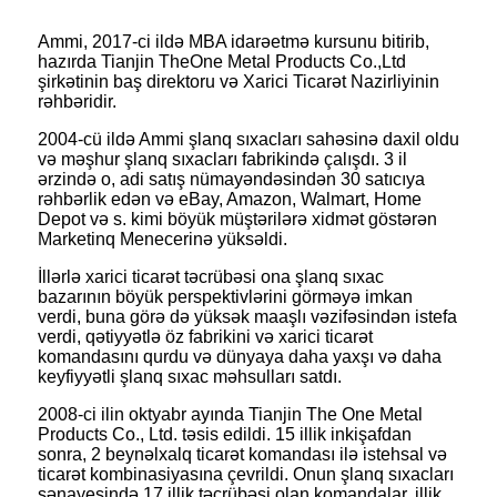
Ammi, 2017-ci ildə MBA idarəetmə kursunu bitirib,
hazırda Tianjin TheOne Metal Products Co.,Ltd
şirkətinin baş direktoru və Xarici Ticarət Nazirliyinin
rəhbəridir.
2004-cü ildə Ammi şlanq sıxacları sahəsinə daxil oldu
və məşhur şlanq sıxacları fabrikində çalışdı. 3 il
ərzində o, adi satış nümayəndəsindən 30 satıcıya
rəhbərlik edən və eBay, Amazon, Walmart, Home
Depot və s. kimi böyük müştərilərə xidmət göstərən
Marketinq Menecerinə yüksəldi.
İllərlə xarici ticarət təcrübəsi ona şlanq sıxac
bazarının böyük perspektivlərini görməyə imkan
verdi, buna görə də yüksək maaşlı vəzifəsindən istefa
verdi, qətiyyətlə öz fabrikini və xarici ticarət
komandasını qurdu və dünyaya daha yaxşı və daha
keyfiyyətli şlanq sıxac məhsulları satdı.
2008-ci ilin oktyabr ayında Tianjin The One Metal
Products Co., Ltd. təsis edildi. 15 illik inkişafdan
sonra, 2 beynəlxalq ticarət komandası ilə istehsal və
ticarət kombinasiyasına çevrildi. Onun şlanq sıxacları
sənayesində 17 illik təcrübəsi olan komandalar, illik